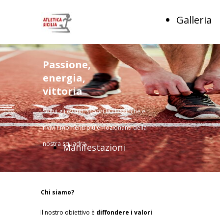
Galleria
Passione,
energia,
vittoria
Segui gli eventi, scopri le classifiche e
rivivi i momenti più emozionanti della
nostra squadra.
Manifestazioni
Chi siamo?
Il nostro obiettivo è
diffondere i valori